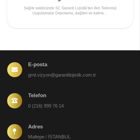
Sağlık sektöründe SC Garanti Lojistik’ten İleri Teknoloji
Uygulamalar Depolama, dağıtım ve katma…
E-posta
grnt.vizyon@garantilojistik.com.tr
Telefon
0 (216) 999 76 14
Adres
Maltepe / İSTANBUL