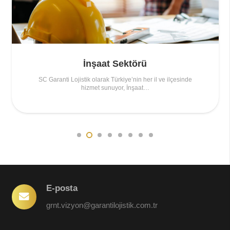
İnşaat Sektörü
SC Garanti Lojistik olarak Türkiye’nin her il ve ilçesinde
hizmet sunuyor, İnşaat…
E-posta
grnt.vizyon@garantilojistik.com.tr