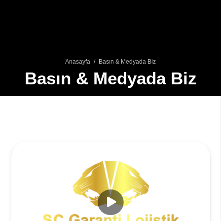
Anasayfa
/
Basın & Medyada Biz
Basın & Medyada Biz