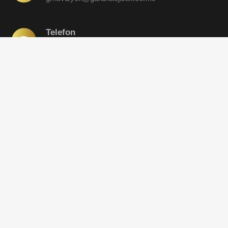
Telefon
0 (216) 999 76 14
Adres
Maltepe / İSTANBUL
Müşterilerimize lojistik çözümler sunarak rekabet
gücünü arttırıyoruz.
Bizi Takip Edin: