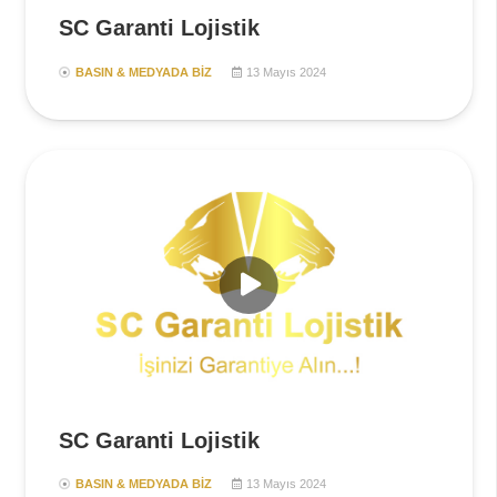
SC Garanti Lojistik
BASIN & MEDYADA BIZ
13 Mayıs 2024
SC Garanti Lojistik
BASIN & MEDYADA BIZ
13 Mayıs 2024